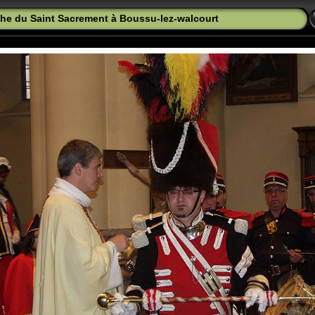
he du Saint Sacrement
à Boussu-lez-walcourt